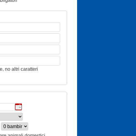
ligatori
 no altri caratteri
tare animali domestici