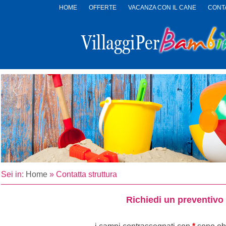
HOME
OFFERTE
VACANZA CON IL CANE
CONTA
LOGO
VILLAGGI
PER
BAMBINI
Sei in:
Home
»
Contatta struttura
Richiedi un preventivo