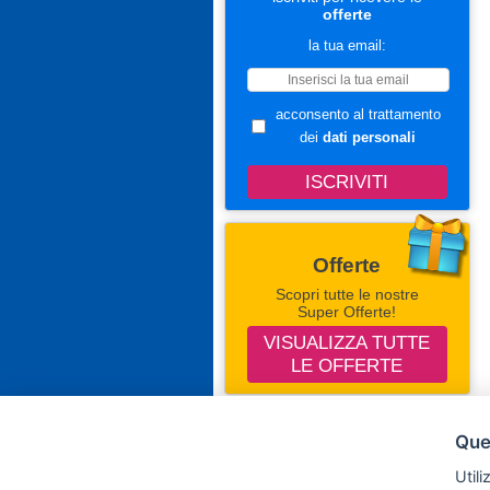
offerte
la tua email:
acconsento al trattamento
dei
dati personali
Offerte
Scopri tutte le nostre
Super Offerte!
VISUALIZZA TUTTE
LE OFFERTE
Seguici Su Facebook
Ques
Campingevillaggi.com
Utili