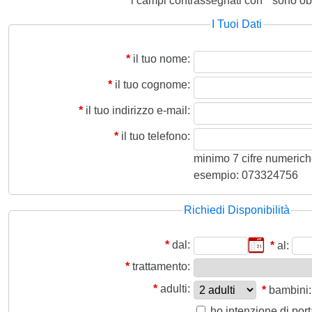
i campi contrassegnati con
*
sono obb
I Tuoi Dati
*
il tuo nome:
*
il tuo cognome:
*
il tuo indirizzo e-mail:
*
il tuo telefono:
minimo 7 cifre numeriche,
esempio: 073324756
Richiedi Disponibilità
*
dal:
*
al:
*
trattamento:
*
adulti:
*
bambini:
ho intenzione di por