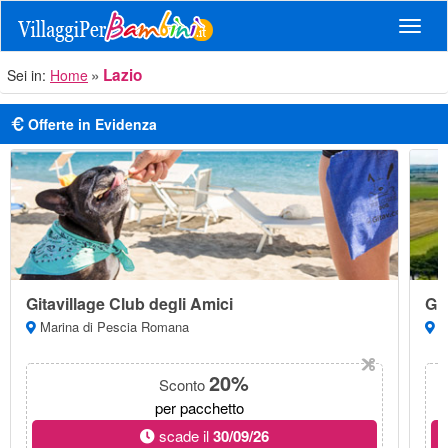
Navig
Lazio
Sei in:
Home
Offerte in Evidenza
Gitavillage Club degli Amici
Git
Marina di Pescia Romana
Ma
20%
Sconto
per pacchetto
scade il
30/09/26