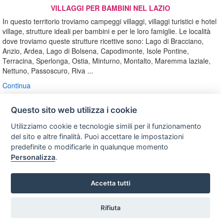
VILLAGGI PER BAMBINI NEL LAZIO
In questo territorio troviamo campeggi villaggi, villaggi turistici e hotel
village, strutture ideali per bambini e per le loro famiglie. Le località
dove troviamo queste strutture ricettive sono: Lago di Bracciano,
Anzio, Ardea, Lago di Bolsena, Capodimonte, Isole Pontine,
Terracina, Sperlonga, Ostia, Minturno, Montalto, Maremma laziale,
Nettuno, Passoscuro, Riva ...
Continua
Questo sito web utilizza i cookie
Utilizziamo cookie e tecnologie simili per il funzionamento
Privacy
Avviso
Scrivici
policy
legale
del sito e altre finalità. Puoi accettare le impostazioni
predefinite o modificarle in qualunque momento
Preferenze cookie
Personalizza
.
Accetta tutti
Copyright © 2008
SVILUPPO TURISMO ITALIA S.r.L. unipersonale
P.IVA: 01665350433 - R.E.A. FM-195884 Via A. Costa, 2
Rifiuta
Vuoi ricevere le offerte?
63822 Porto San Giorgio (FM)