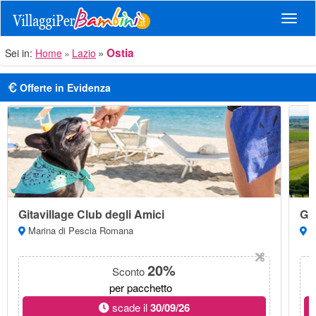
Navig
Ostia
Sei in:
Home
Lazio
Offerte in Evidenza
Gitavillage Club degli Amici
Git
Marina di Pescia Romana
Ma
20%
Sconto
per pacchetto
scade il
30/09/26