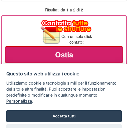
Risultati da 1 a 2 di
2
Con un solo click
contatti:
Ostia
Questo sito web utilizza i cookie
Utilizziamo cookie e tecnologie simili per il funzionamento
Privacy
Avviso
Scrivici
policy
legale
del sito e altre finalità. Puoi accettare le impostazioni
predefinite o modificarle in qualunque momento
Preferenze cookie
Personalizza
.
Accetta tutti
Copyright © 2008
SVILUPPO TURISMO ITALIA S.r.L. unipersonale