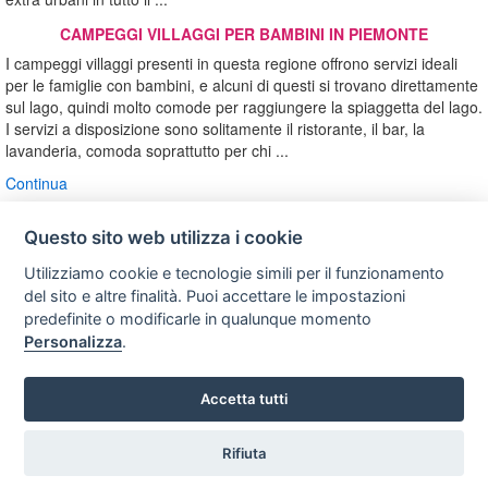
CAMPEGGI VILLAGGI PER BAMBINI IN PIEMONTE
I campeggi villaggi presenti in questa regione offrono servizi ideali
per le famiglie con bambini, e alcuni di questi si trovano direttamente
sul lago, quindi molto comode per raggiungere la spiaggetta del lago.
I servizi a disposizione sono solitamente il ristorante, il bar, la
lavanderia, comoda soprattutto per chi ...
Continua
Questo sito web utilizza i cookie
Utilizziamo cookie e tecnologie simili per il funzionamento
Privacy
Avviso
Scrivici
policy
legale
del sito e altre finalità. Puoi accettare le impostazioni
predefinite o modificarle in qualunque momento
Preferenze cookie
Personalizza
.
Accetta tutti
Copyright © 2008
SVILUPPO TURISMO ITALIA S.r.L. unipersonale
P.IVA: 01665350433 - R.E.A. FM-195884 Via A. Costa, 2
Rifiuta
Vuoi ricevere le offerte?
63822 Porto San Giorgio (FM)