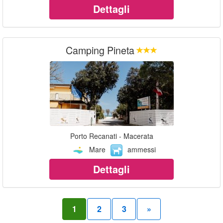
Dettagli
Camping Pineta
Porto Recanati - Macerata
Mare
ammessi
Dettagli
1
2
3
»