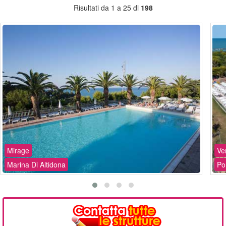
Risultati da 1 a 25 di
198
Mirage
Ve
Marina Di Altidona
Po