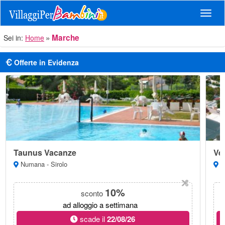
Navig
Marche
Sei in:
Home
Offerte in Evidenza
Taunus Vacanze
Ve
Numana - Sirolo
Po
10%
sconto
ad alloggio a settimana
scade il
22/08/26