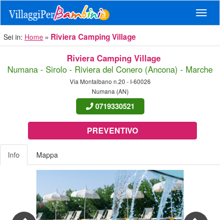
Navig
Riviera Camping Village
Sei in:
Home
Riviera Camping Village
Numana - Sirolo - Riviera del Conero (Ancona) - Marche
Via Montalbano n.20 - I-60026
Numana (AN)
0719330521
PREVENTIVO
Info
Mappa
Previous
Nex