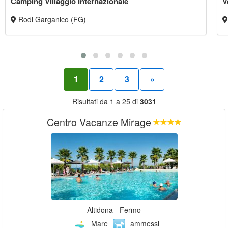
Camping Villaggio Internazionale
V
Rodi Garganico (FG)
1
2
3
»
Risultati da 1 a 25 di
3031
Centro Vacanze Mirage
Altidona - Fermo
Mare
ammessi