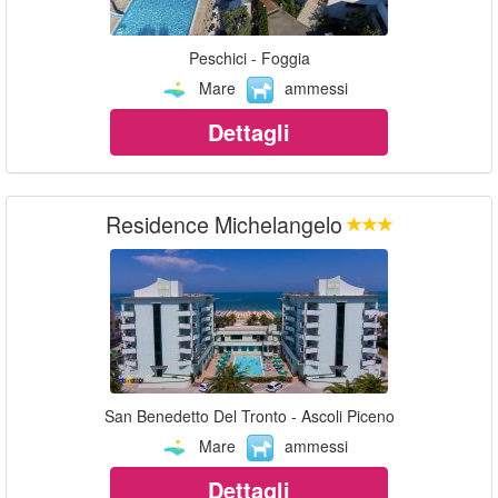
Peschici - Foggia
Mare
ammessi
Dettagli
Residence Michelangelo
San Benedetto Del Tronto - Ascoli Piceno
Mare
ammessi
Dettagli