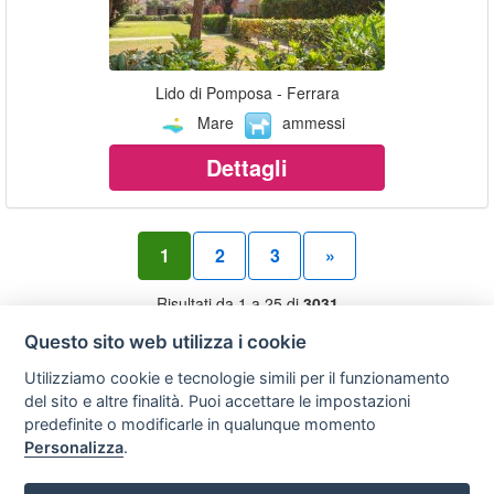
Lido di Pomposa - Ferrara
Mare
ammessi
Dettagli
1
2
3
»
Risultati da 1 a 25 di
3031
Questo sito web utilizza i cookie
Privacy
Avviso
Scrivici
Utilizziamo cookie e tecnologie simili per il funzionamento
policy
legale
del sito e altre finalità. Puoi accettare le impostazioni
predefinite o modificarle in qualunque momento
Preferenze cookie
Personalizza
.