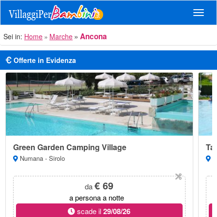
Navig
Ancona
Sei in:
Home
Marche
Offerte in Evidenza
Green Garden Camping Village
Ta
Numana - Sirolo
Nu
€ 69
da
a persona a notte
scade il
29/08/26