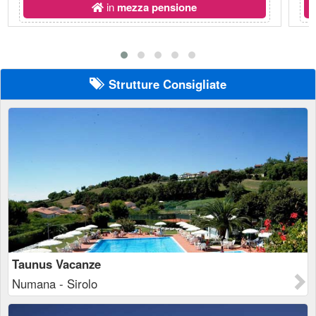
in
mezza pensione
Strutture Consigliate
Taunus Vacanze
Numana - Sirolo