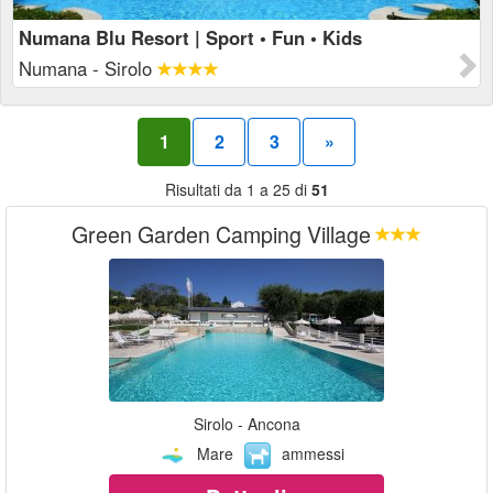
Numana Blu Resort | Sport • Fun • Kids
Numana - Sirolo
1
2
3
»
Risultati da 1 a 25 di
51
Green Garden Camping Village
Sirolo - Ancona
Mare
ammessi