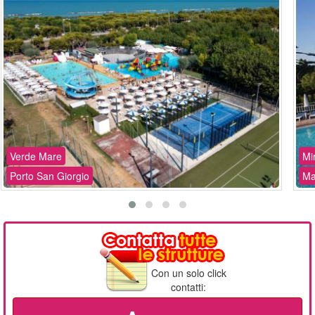
Verde Mare
Mi
Porto San Giorgio
Ma
Con un solo click
contatti: