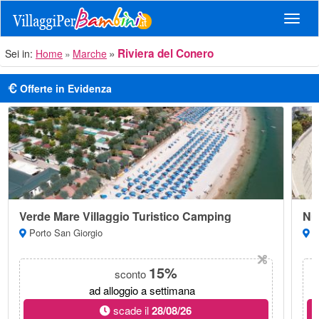
Navig
Riviera del Conero
Sei in:
Home
Marche
Offerte in Evidenza
Verde Mare Villaggio Turistico Camping
Nu
Porto San Giorgio
Nu
15%
sconto
ad alloggio a settimana
scade il
28/08/26