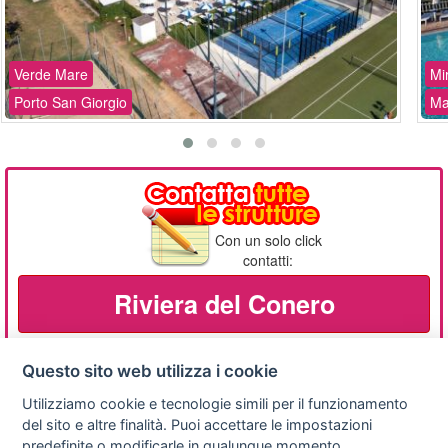
Verde Mare
Mi
Porto San Giorgio
Ma
Con un solo click
contatti:
Riviera del Conero
Questo sito web utilizza i cookie
Utilizziamo cookie e tecnologie simili per il funzionamento
Privacy
Avviso
Scrivici
policy
legale
del sito e altre finalità. Puoi accettare le impostazioni
predefinite o modificarle in qualunque momento