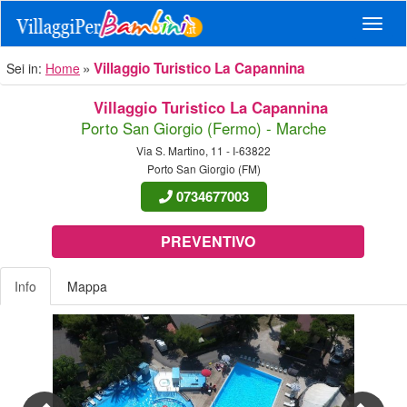
Navig
Villaggio Turistico La Capannina
Sei in:
Home
Villaggio Turistico La Capannina
Porto San Giorgio (Fermo) - Marche
Via S. Martino, 11 - I-63822
Porto San Giorgio (FM)
0734677003
PREVENTIVO
Info
Mappa
Previous
Nex