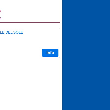
o
a
LE DEL SOLE
Info