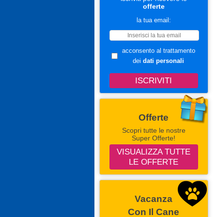
offerte
la tua email:
acconsento al trattamento
dei
dati personali
Offerte
Scopri tutte le nostre
Super Offerte!
VISUALIZZA TUTTE
LE OFFERTE
Vacanza
Con Il Cane