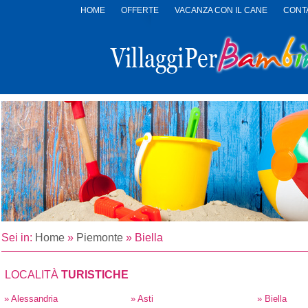
HOME
OFFERTE
VACANZA CON IL CANE
CONTA
LOGO
VILLAGGI
PER
BAMBINI
Sei in:
Home
»
Piemonte
»
Biella
LOCALITÀ
TURISTICHE
» Alessandria
» Asti
» Biella