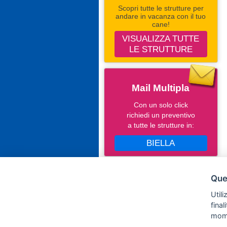
Scopri tutte le strutture per
andare in vacanza con il tuo
cane!
VISUALIZZA TUTTE
LE STRUTTURE
Mail Multipla
Con un solo click
richiedi un preventivo
a tutte le strutture in:
BIELLA
Seguici Su Facebook
Ques
Campingevillaggi.com
Utili
fina
mom