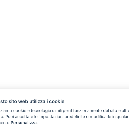
to sito web utilizza i cookie
zziamo cookie e tecnologie simili per il funzionamento del sito e altr
lità. Puoi accettare le impostazioni predefinite o modificarle in qual
SVILUPPO TURISMO ITALIA S.r.L. unipersonale
ento
Personalizza
.
Copyright (C) Tutti i diritti sono riservati