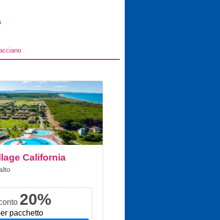
à
acciano
llage California
alto
20%
conto
er pacchetto