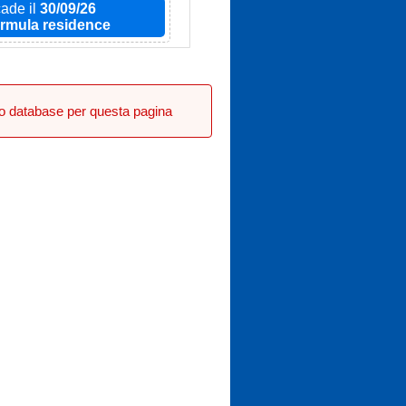
ade il
30/09/26
ormula residence
tro database per questa pagina