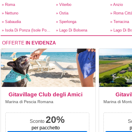
» Roma
» Viterbo
» Anzio
» Nettuno
» Ostia
» Roma Citt
» Sabaudia
» Sperlonga
» Terracina
» Isola Di Ponza (Isole Pontine)
» Lago Di Bolsena
» Lago Di Br
OFFERTE
IN EVIDENZA
Gitavillage Club degli Amici
Gitavi
Marina di Pescia Romana
Marina di Mont
20%
Sconto
S
per pacchetto
p