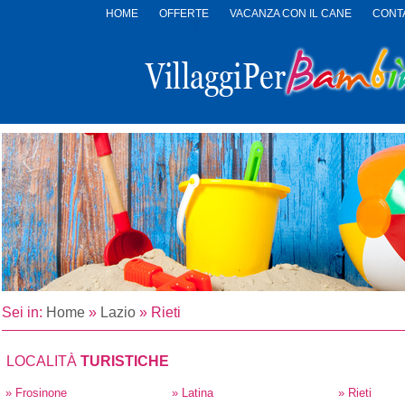
HOME
OFFERTE
VACANZA CON IL CANE
CONTA
LOGO
VILLAGGI
PER
BAMBINI
Sei in:
Home
»
Lazio
»
Rieti
LOCALITÀ
TURISTICHE
» Frosinone
» Latina
» Rieti