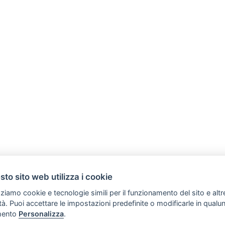
to sito web utilizza i cookie
zziamo cookie e tecnologie simili per il funzionamento del sito e altr
lità. Puoi accettare le impostazioni predefinite o modificarle in qual
SVILUPPO TURISMO ITALIA S.r.L. unipersonale
ento
Personalizza
.
Copyright (C) Tutti i diritti sono riservati