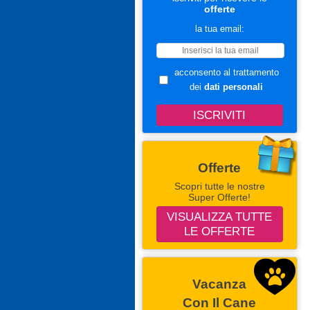
offerte
la tua email:
acconsento al trattamento
dei
dati personali
Offerte
Scopri tutte le nostre
Super Offerte!
VISUALIZZA TUTTE
LE OFFERTE
Vacanza
Con Il Cane