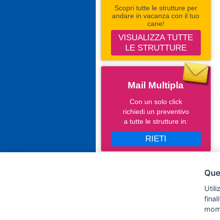
Scopri tutte le strutture per
andare in vacanza con il tuo
cane!
VISUALIZZA TUTTE
LE STRUTTURE
Mail Multipla
Con un solo click
richiedi un preventivo
a tutte le strutture in:
RIETI
Seguici Su Facebook
Ques
Campingevillaggi.com
Utili
fina
mom