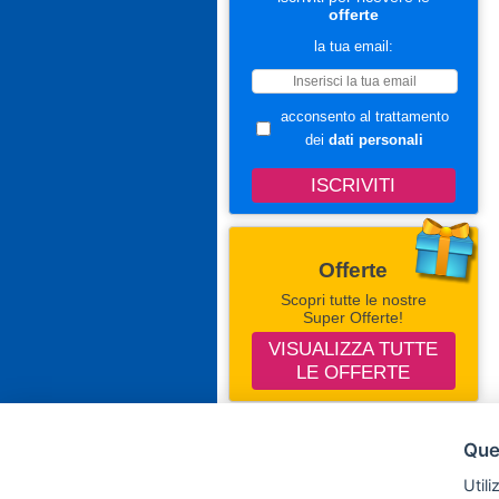
offerte
la tua email:
acconsento al trattamento
dei
dati personali
Offerte
Scopri tutte le nostre
Super Offerte!
VISUALIZZA TUTTE
LE OFFERTE
Seguici Su Facebook
Ques
Campingevillaggi.com
Utili