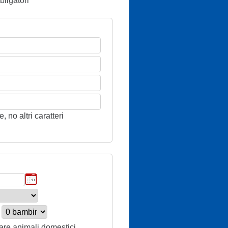
ligatori
 no altri caratteri
tare animali domestici