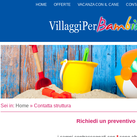
HOME
OFFERTE
VACANZA CON IL CANE
CONTA
LOGO
VILLAGGI
PER
BAMBINI
Sei in:
Home
»
Contatta struttura
Richiedi un preventivo