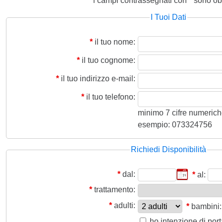
i campi contrassegnati con
*
sono obb
I Tuoi Dati
*
il tuo nome:
*
il tuo cognome:
*
il tuo indirizzo e-mail:
*
il tuo telefono:
minimo 7 cifre numeriche,
esempio: 073324756
Richiedi Disponibilità
*
dal:
*
al:
*
trattamento:
*
adulti:
*
bambini:
ho intenzione di por