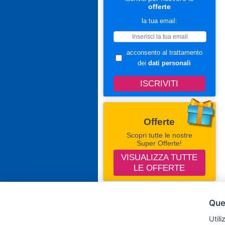
offerte
la tua email:
acconsento al trattamento
dei
dati personali
Offerte
Scopri tutte le nostre
Super Offerte!
VISUALIZZA TUTTE
LE OFFERTE
Seguici Su Facebook
Ques
Campingevillaggi.com
Utili