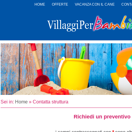
HOME
OFFERTE
VACANZA CON IL CANE
CONTA
LOGO
VILLAGGI
PER
BAMBINI
Sei in:
Home
»
Contatta struttura
Richiedi un preventivo