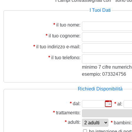
i campi contrassegnati con
*
sono obb
I Tuoi Dati
*
il tuo nome:
*
il tuo cognome:
*
il tuo indirizzo e-mail:
*
il tuo telefono:
minimo 7 cifre numeriche,
esempio: 073324756
Richiedi Disponibilità
*
dal:
*
al:
*
trattamento:
*
adulti:
*
bambini:
ho intenzione di por