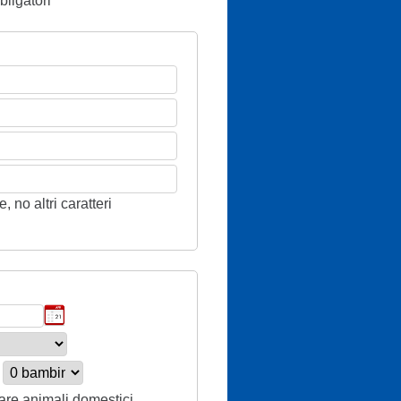
ligatori
 no altri caratteri
tare animali domestici