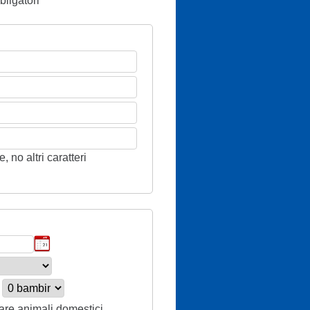
ligatori
 no altri caratteri
tare animali domestici