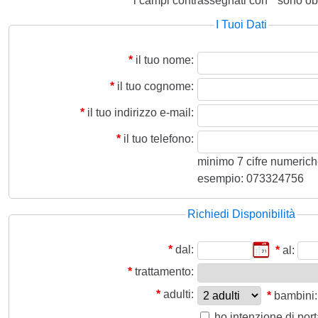
i campi contrassegnati con
*
sono obb
I Tuoi Dati
*
il tuo nome:
*
il tuo cognome:
*
il tuo indirizzo e-mail:
*
il tuo telefono:
minimo 7 cifre numeriche,
esempio: 073324756
Richiedi Disponibilità
*
dal:
*
al:
*
trattamento:
*
adulti:
*
bambini:
ho intenzione di por