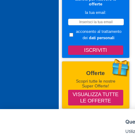
offerte
la tua email:
acconsento al trattamento
dei
dati personali
Offerte
Scopri tutte le nostre
Super Offerte!
VISUALIZZA TUTTE
LE OFFERTE
Seguici Su Facebook
Ques
Campingevillaggi.com
Utili