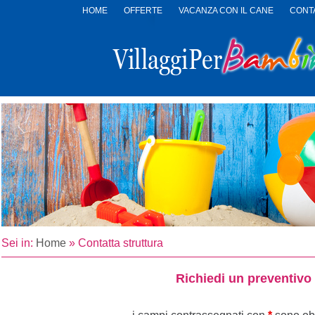
HOME
OFFERTE
VACANZA CON IL CANE
CONTA
LOGO
VILLAGGI
PER
BAMBINI
Sei in:
Home
»
Contatta struttura
Richiedi un preventivo