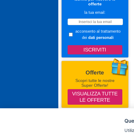
offerte
la tua email:
acconsento al trattamento
dei
dati personali
Offerte
Scopri tutte le nostre
Super Offerte!
VISUALIZZA TUTTE
LE OFFERTE
Seguici Su Facebook
Ques
Campingevillaggi.com
Utili