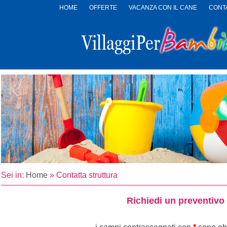
HOME
OFFERTE
VACANZA CON IL CANE
CONTA
LOGO
VILLAGGI
PER
BAMBINI
Sei in:
Home
»
Contatta struttura
Richiedi un preventivo