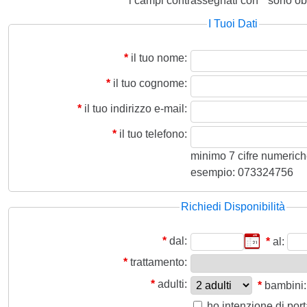
i campi contrassegnati con
*
sono obb
I Tuoi Dati
*
il tuo nome:
*
il tuo cognome:
*
il tuo indirizzo e-mail:
*
il tuo telefono:
minimo 7 cifre numeriche,
esempio: 073324756
Richiedi Disponibilità
*
dal:
*
al:
*
trattamento:
*
adulti:
*
bambini:
ho intenzione di por