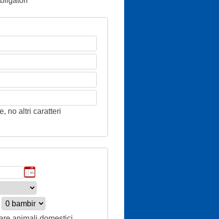
ligatori
 no altri caratteri
tare animali domestici