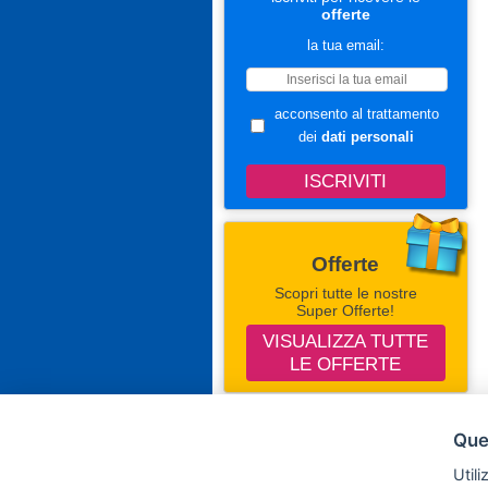
offerte
la tua email:
acconsento al trattamento
dei
dati personali
Offerte
Scopri tutte le nostre
Super Offerte!
VISUALIZZA TUTTE
LE OFFERTE
Seguici Su Facebook
Ques
Campingevillaggi.com
Utili