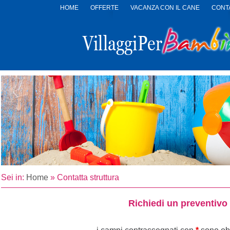
HOME
OFFERTE
VACANZA CON IL CANE
CONTA
LOGO
VILLAGGI
PER
BAMBINI
Sei in:
Home
»
Contatta struttura
Richiedi un preventivo