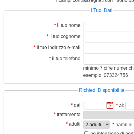
i campi contrassegnati con
*
sono obb
I Tuoi Dati
*
il tuo nome:
*
il tuo cognome:
*
il tuo indirizzo e-mail:
*
il tuo telefono:
minimo 7 cifre numeriche,
esempio: 073324756
Richiedi Disponibilità
*
dal:
*
al:
*
trattamento:
*
adulti:
*
bambini:
ho intenzione di por