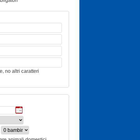
ligatori
 no altri caratteri
tare animali domestici