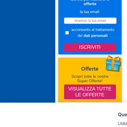
offerte
la tua email:
acconsento al trattamento
dei
dati personali
Offerte
Scopri tutte le nostre
Super Offerte!
VISUALIZZA TUTTE
LE OFFERTE
Seguici Su Facebook
Ques
Campingevillaggi.com
Utili