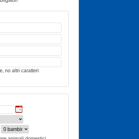
ligatori
 no altri caratteri
tare animali domestici