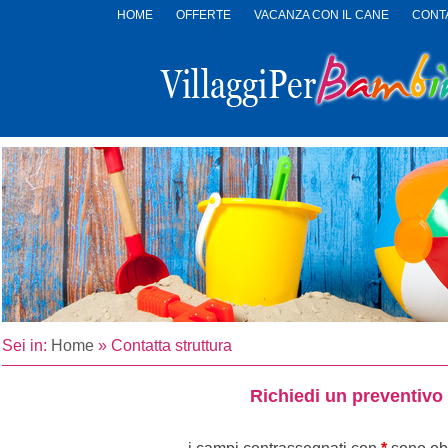
HOME
OFFERTE
VACANZA CON IL CANE
CONTA
LOGO
VILLAGGI
PER
BAMBINI
Sei in:
Home
»
Contatta struttura
Richiedi un preventivo