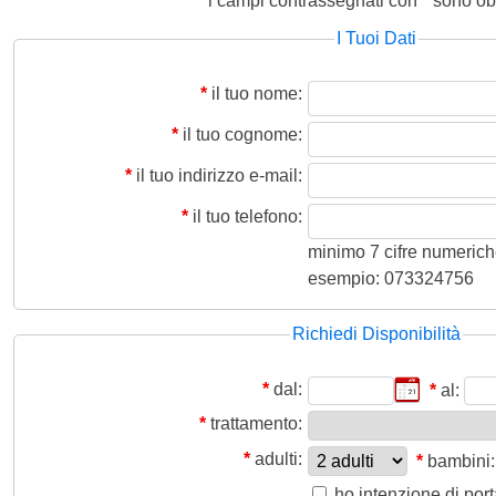
i campi contrassegnati con
*
sono obb
I Tuoi Dati
*
il tuo nome:
*
il tuo cognome:
*
il tuo indirizzo e-mail:
*
il tuo telefono:
minimo 7 cifre numeriche,
esempio: 073324756
Richiedi Disponibilità
*
dal:
*
al:
*
trattamento:
*
adulti:
*
bambini:
ho intenzione di por