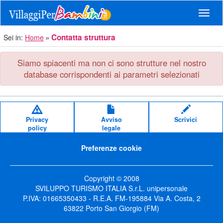
Navig
Contatta struttura
Sei in:
Home
Siamo spiacenti ma non ci sono strutture nel nostro
database corrispondenti ai parametri selezionati
Privacy
Avviso
Scrivici
policy
legale
Preferenze cookie
Copyright © 2008
SVILUPPO TURISMO ITALIA S.r.L. unipersonale
P.IVA: 01665350433 - R.E.A. FM-195884 Via A. Costa, 2
63822 Porto San Giorgio (FM)