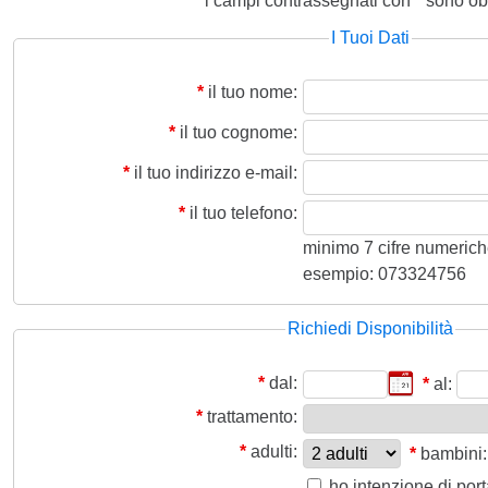
i campi contrassegnati con
*
sono obb
I Tuoi Dati
*
il tuo nome:
*
il tuo cognome:
*
il tuo indirizzo e-mail:
*
il tuo telefono:
minimo 7 cifre numeriche,
esempio: 073324756
Richiedi Disponibilità
*
dal:
*
al:
*
trattamento:
*
adulti:
*
bambini:
ho intenzione di por