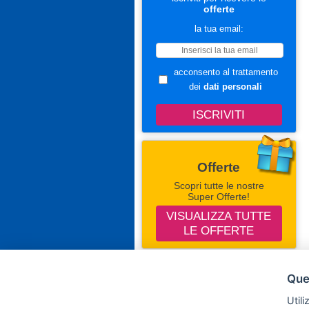
offerte
la tua email:
acconsento al trattamento
dei
dati personali
Offerte
Scopri tutte le nostre
Super Offerte!
VISUALIZZA TUTTE
LE OFFERTE
Seguici Su Facebook
Ques
Campingevillaggi.com
Utili