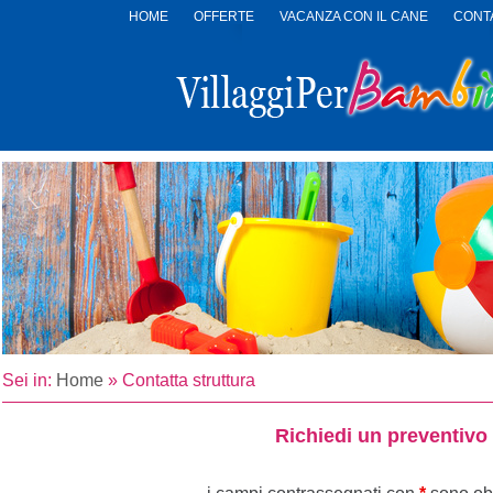
HOME
OFFERTE
VACANZA CON IL CANE
CONTA
LOGO
VILLAGGI
PER
BAMBINI
Sei in:
Home
»
Contatta struttura
Richiedi un preventivo