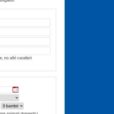
ligatori
 no altri caratteri
tare animali domestici