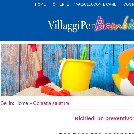
HOME
OFFERTE
VACANZA CON IL CANE
CONTA
LOGO
VILLAGGI
PER
BAMBINI
Sei in:
Home
»
Contatta struttura
Richiedi un preventivo