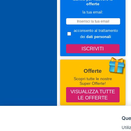
offerte
la tua email:
acconsento al trattamento
dei
dati personali
Offerte
Scopri tutte le nostre
Super Offerte!
VISUALIZZA TUTTE
LE OFFERTE
Seguici Su Facebook
Ques
Campingevillaggi.com
Utili