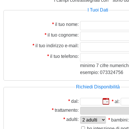
i campi contrassegnati con
*
sono obb
I Tuoi Dati
*
il tuo nome:
*
il tuo cognome:
*
il tuo indirizzo e-mail:
*
il tuo telefono:
minimo 7 cifre numeriche,
esempio: 073324756
Richiedi Disponibilità
*
dal:
*
al:
*
trattamento:
*
adulti:
*
bambini:
ho intenzione di por