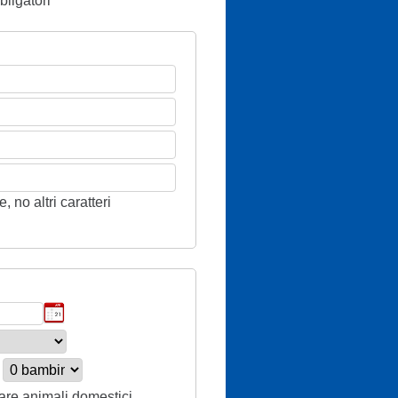
ligatori
 no altri caratteri
tare animali domestici