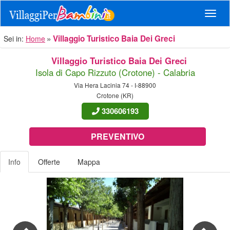
Navig
Villaggio Turistico Baia Dei Greci
Sei in:
Home
Villaggio Turistico Baia Dei Greci
Isola di Capo Rizzuto (Crotone) - Calabria
Via Hera Lacinia 74 - I-88900
Crotone (KR)
330606193
PREVENTIVO
Info
Offerte
Mappa
Previous
Nex