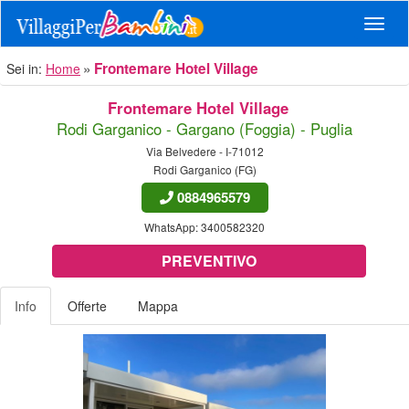
Navig
Frontemare Hotel Village
Sei in:
Home
Frontemare Hotel Village
Rodi Garganico - Gargano (Foggia) - Puglia
Via Belvedere - I-71012
Rodi Garganico (FG)
0884965579
WhatsApp:
3400582320
PREVENTIVO
Info
Offerte
Mappa
Previous
Nex