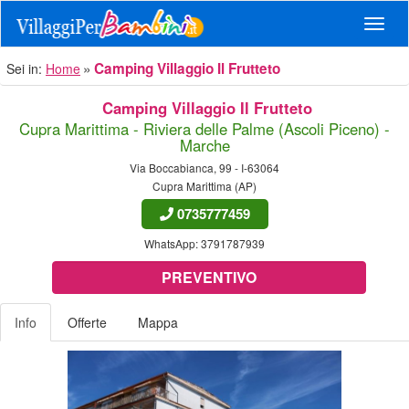
Navig
Camping Villaggio Il Frutteto
Sei in:
Home
Camping Villaggio Il Frutteto
Cupra Marittima - Riviera delle Palme (Ascoli Piceno) -
Marche
Via Boccabianca, 99 - I-63064
Cupra Marittima (AP)
0735777459
WhatsApp:
3791787939
PREVENTIVO
Info
Offerte
Mappa
Previous
Nex