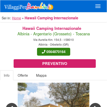
Navig
Hawaii Camping Internazionale
Sei in:
Home
Hawaii Camping Internazionale
Albinia - Argentario (Grosseto) - Toscana
Via Aurelia Km. 154,5 - I-58010
Albinia - Orbetello (GR)
0564870164
PREVENTIVO
Info
Offerte
Mappa
Previous
Nex