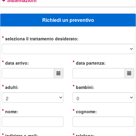
Sistemazioni
Richiedi un preventivo
*
seleziona il trattamento desiderato:
*
*
data arrivo:
data partenza:
*
*
adulti:
bambini:
*
*
nome:
cognome:
*
*
indirizzo e-mail:
telefono: