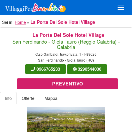
Navig
La Porta Del Sole Hotel Village
Sei in:
Home
La Porta Del Sole Hotel Village
San Ferdinando - Gioia Tauro (Reggio Calabria) -
Calabria
C.so Garibaldi, trav.privata, 1 - I-89026
San Ferdinando - Gioia Tauro (RC)
0966765233
3290544030
PREVENTIVO
Info
Offerte
Mappa
Previous
Nex