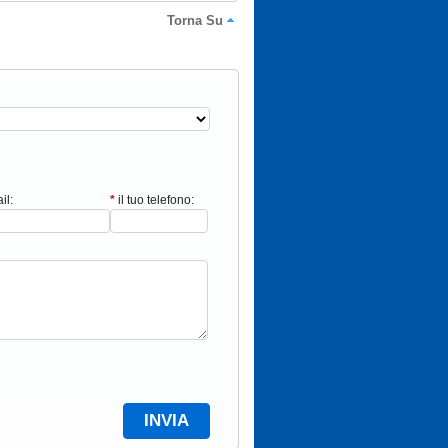
Torna Su
il:
*
il tuo telefono: