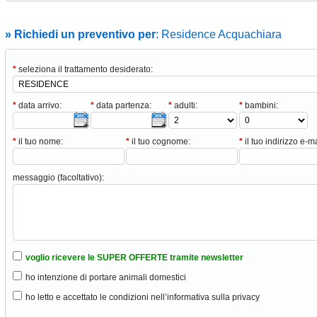
» Richiedi un preventivo per
: Residence Acquachiara
*
seleziona il trattamento desiderato:
Boomerang
*
data arrivo:
*
data partenza:
*
adulti:
*
bambini:
un • Kids
*
il tuo nome:
*
il tuo cognome:
*
il tuo indirizzo e-ma
naker
messaggio (facoltativo):
voglio ricevere le SUPER OFFERTE tramite newsletter
ho intenzione di portare animali domestici
ho letto e accettato le condizioni nell’informativa sulla privacy