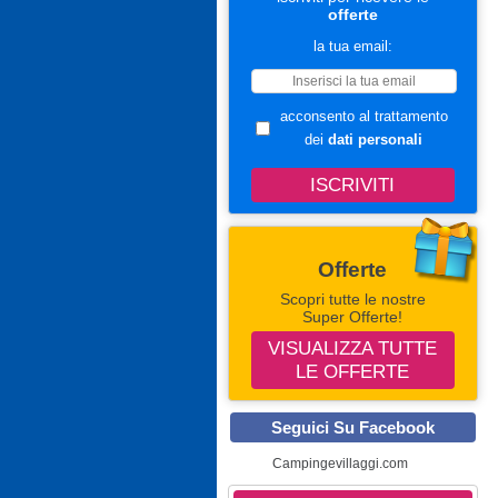
offerte
la tua email:
acconsento al trattamento
dei
dati personali
Offerte
Scopri tutte le nostre
Super Offerte!
VISUALIZZA TUTTE
LE OFFERTE
Seguici Su Facebook
Campingevillaggi.com