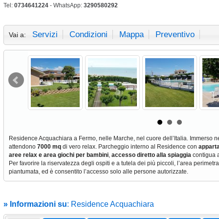
Tel:
0734641224
- WhatsApp:
3290580292
Servizi
Condizioni
Mappa
Preventivo
Vai a:
Residence Acquachiara a Fermo, nelle Marche, nel cuore dell’Italia. Immerso n
attendono
7000 mq
di vero relax. Parcheggio interno al Residence con
appart
aree relax e area giochi per bambini
,
accesso diretto alla spiaggia
contigua 
Per favorire la riservatezza degli ospiti e a tutela dei più piccoli, l’area perimet
piantumata, ed è consentito l’accesso solo alle persone autorizzate.
» Informazioni su
: Residence Acquachiara