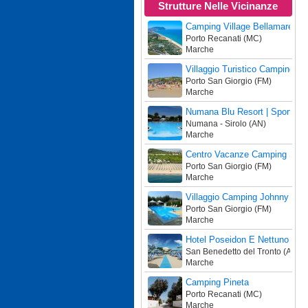
Strutture Nelle Vicinanze
Camping Village Bellamare
Porto Recanati (MC)
Marche
Villaggio Turistico Camping 
Porto San Giorgio (FM)
Marche
Numana Blu Resort | Sport • F
Numana - Sirolo (AN)
Marche
Centro Vacanze Camping Spin
Porto San Giorgio (FM)
Marche
Villaggio Camping Johnny
Porto San Giorgio (FM)
Marche
Hotel Poseidon E Nettuno
San Benedetto del Tronto (AP)
Marche
Camping Pineta
Porto Recanati (MC)
Marche