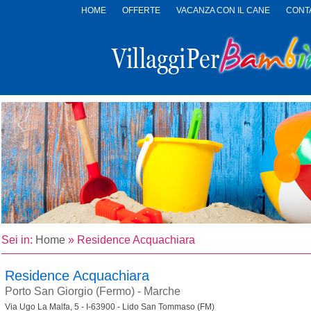
HOME
OFFERTE
VACANZA CON IL CANE
CONTA
LOGO
VILLAGGI
PER
BAMBINI
Sei in:
Home
»
Residence Acquachiara
Residence Acquachiara
Porto San Giorgio (Fermo) - Marche
Via Ugo La Malfa, 5 - I-63900 - Lido San Tommaso (FM)