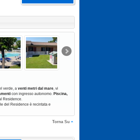
el verde, a
venti metri dal mare
, vi
amenti
con ingresso autonomo.
Piscina,
al Residence.
rale del Residence è recintata e
Torna Su