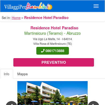
Navig
Residence Hotel Paradiso
Sei in:
Home
Residence Hotel Paradiso
Martinsicuro (Teramo) - Abruzzo
Via Ugo La Malfa, 14 - I-64014
Villa Rosa di Martinsicuro (TE)
0861713888
PREVENTIVO
Info
Mappa
Previous
Nex