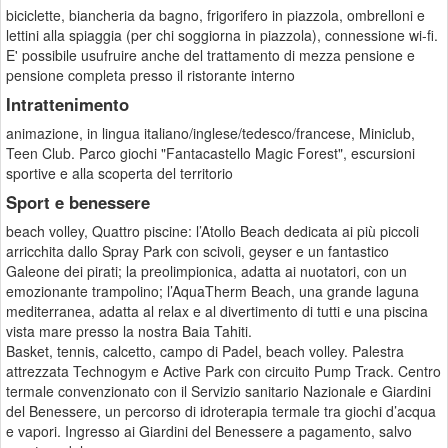
biciclette, biancheria da bagno, frigorifero in piazzola, ombrelloni e
lettini alla spiaggia (per chi soggiorna in piazzola), connessione wi-fi.
E' possibile usufruire anche del trattamento di mezza pensione e
pensione completa presso il ristorante interno
Intrattenimento
animazione, in lingua italiano/inglese/tedesco/francese, Miniclub,
Teen Club. Parco giochi "Fantacastello Magic Forest", escursioni
sportive e alla scoperta del territorio
Sport e benessere
beach volley, Quattro piscine: l’Atollo Beach dedicata ai più piccoli
arricchita dallo Spray Park con scivoli, geyser e un fantastico
Galeone dei pirati; la preolimpionica, adatta ai nuotatori, con un
emozionante trampolino; l’AquaTherm Beach, una grande laguna
mediterranea, adatta al relax e al divertimento di tutti e una piscina
vista mare presso la nostra Baia Tahiti.
Basket, tennis, calcetto, campo di Padel, beach volley. Palestra
attrezzata Technogym e Active Park con circuito Pump Track. Centro
termale convenzionato con il Servizio sanitario Nazionale e Giardini
del Benessere, un percorso di idroterapia termale tra giochi d’acqua
e vapori. Ingresso ai Giardini del Benessere a pagamento, salvo