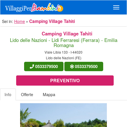
Navig
Camping Village Tahiti
Sei in:
Home
Camping Village Tahiti
Lido delle Nazioni - Lidi Ferraresi (Ferrara) - Emilia
Romagna
Viale Libia 133 - I-44020
Lido delle Nazioni (FE)
0533379500
0533379500
PREVENTIVO
Info
Offerte
Mappa
Previous
Nex