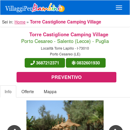
Navig
Torre Castiglione Camping Village
Sei in:
Home
Torre Castiglione Camping Village
Porto Cesareo - Salento (Lecce) - Puglia
Località Torre Lapillo - I-73010
Porto Cesareo (LE)
3687212371
0832601930
PREVENTIVO
Info
Offerte
Mappa
Previous
Nex