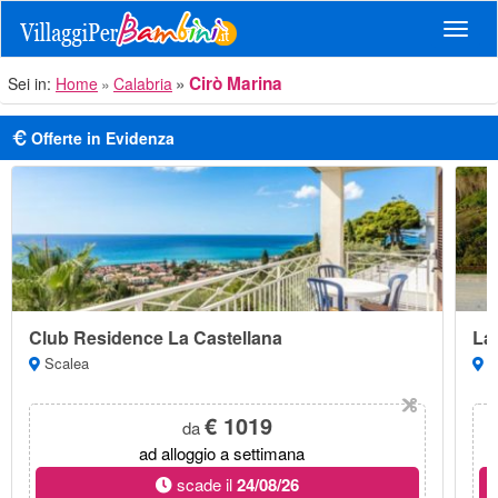
Navig
Cirò Marina
Sei in:
Home
Calabria
Offerte in Evidenza
Club Residence La Castellana
La 
Scalea
Sa
€ 1019
da
ad alloggio a settimana
scade il
24/08/26