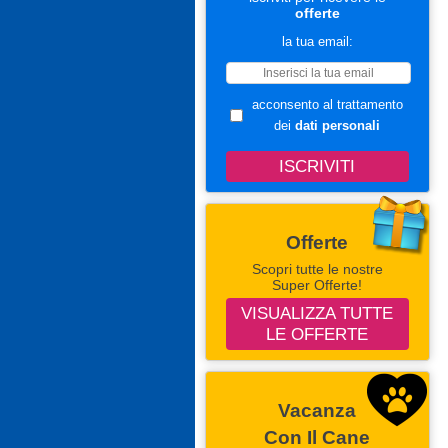
offerte
la tua email:
acconsento al trattamento
dei
dati personali
Offerte
Scopri tutte le nostre
Super Offerte!
VISUALIZZA TUTTE
LE OFFERTE
Vacanza
Con Il Cane