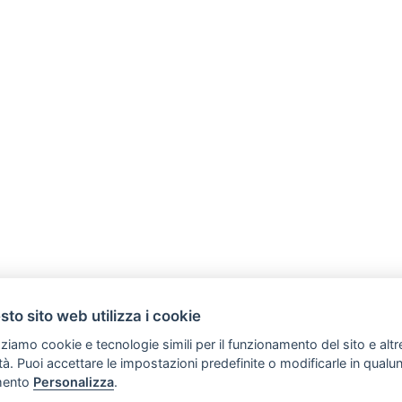
to sito web utilizza i cookie
zziamo cookie e tecnologie simili per il funzionamento del sito e altr
lità. Puoi accettare le impostazioni predefinite o modificarle in qual
SVILUPPO TURISMO ITALIA S.r.L. unipersonale
ento
Personalizza
.
Copyright (C) Tutti i diritti sono riservati