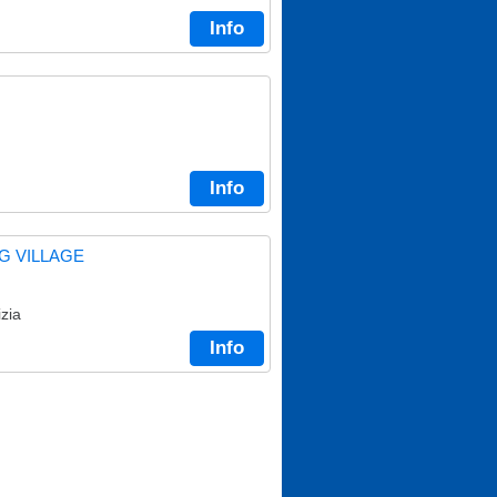
Info
Info
G VILLAGE
zia
Info