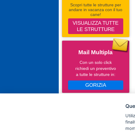
Scopri tutte le strutture per
andare in vacanza con il tuo
cane!
VISUALIZZA TUTTE
LE STRUTTURE
Mail Multipla
Con un solo click
richiedi un preventivo
a tutte le strutture in:
GORIZIA
Seguici Su Facebook
Ques
Campingevillaggi.com
Utili
fina
mom