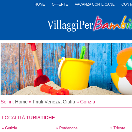
HOME
OFFERTE
VACANZA CON IL CANE
CONTA
LOGO
VILLAGGI
PER
BAMBINI
Sei in:
Home
»
Friuli Venezia Giulia
»
Gorizia
LOCALITÀ
TURISTICHE
» Gorizia
» Pordenone
» Trieste