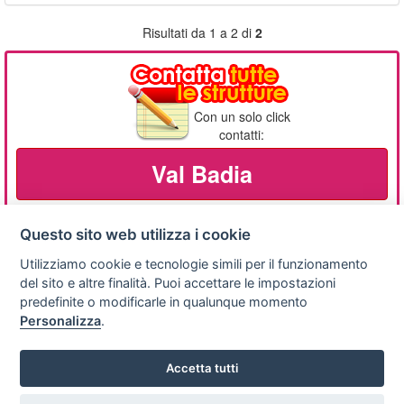
Risultati da 1 a 2 di
2
Con un solo click
contatti:
Val Badia
Questo sito web utilizza i cookie
Utilizziamo cookie e tecnologie simili per il funzionamento
Privacy
Avviso
Scrivici
policy
legale
del sito e altre finalità. Puoi accettare le impostazioni
predefinite o modificarle in qualunque momento
Preferenze cookie
Personalizza
.
Accetta tutti
Copyright © 2008
SVILUPPO TURISMO ITALIA S.r.L. unipersonale