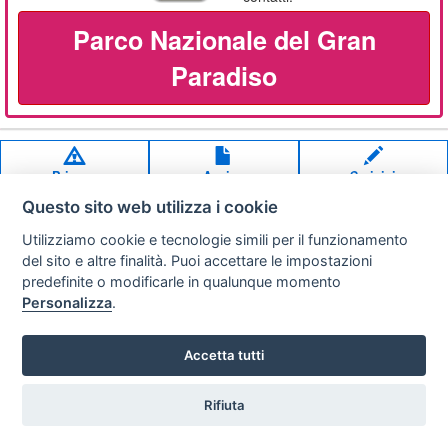
Parco Nazionale del Gran
Paradiso
Privacy
Avviso
Scrivici
policy
legale
Questo sito web utilizza i cookie
Preferenze cookie
Utilizziamo cookie e tecnologie simili per il funzionamento
del sito e altre finalità. Puoi accettare le impostazioni
predefinite o modificarle in qualunque momento
Copyright © 2008
Personalizza
.
SVILUPPO TURISMO ITALIA S.r.L. unipersonale
P.IVA: 01665350433 - R.E.A. FM-195884 Via A. Costa, 2
63822 Porto San Giorgio (FM)
Accetta tutti
Rifiuta
Vuoi ricevere le offerte?