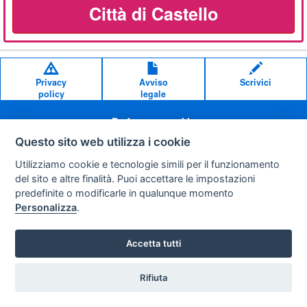
Città di Castello
Privacy
Avviso
Scrivici
policy
legale
Preferenze cookie
Questo sito web utilizza i cookie
Copyright © 2008
Utilizziamo cookie e tecnologie simili per il funzionamento
SVILUPPO TURISMO ITALIA S.r.L. unipersonale
del sito e altre finalità. Puoi accettare le impostazioni
P.IVA: 01665350433 - R.E.A. FM-195884 Via A. Costa, 2
predefinite o modificarle in qualunque momento
63822 Porto San Giorgio (FM)
Personalizza
.
Accetta tutti
Rifiuta
Vuoi ricevere le offerte?