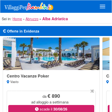
Navig
Alba Adriatica
Sei in:
Home
Abruzzo
Offerte in Evidenza
Centro Vacanze Poker
Ca
Vasto
Ma
€ 890
da
ad alloggio a settimana
scade il
30/08/26