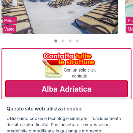
Poker
Ri
Vasto
Ma
Con un solo click
contatti:
Alba Adriatica
Questo sito web utilizza i cookie
Utilizziamo cookie e tecnologie simili per il funzionamento
Privacy
Avviso
Scrivici
policy
legale
del sito e altre finalità. Puoi accettare le impostazioni
predefinite o modificarle in qualunque momento