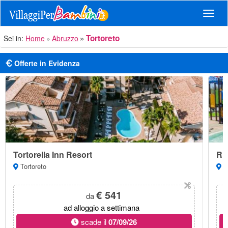
Navig
Tortoreto
Sei in:
Home
Abruzzo
Offerte in Evidenza
Tortorella Inn Resort
Ri
Tortoreto
Ma
€ 541
da
ad alloggio a settimana
scade il
07/09/26