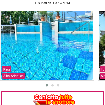
Risultati da 1 a 14 di
14
King
To
Alba Adriatica
Al