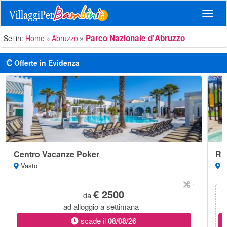
Navig
Parco Nazionale d'Abruzzo
Sei in:
Home
Abruzzo
Offerte in Evidenza
Centro Vacanze Poker
Ri
Vasto
Ma
€ 2500
da
ad alloggio a settimana
scade il
08/08/26