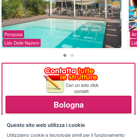
Pomposa
Ai
Lido Delle Nazioni
Li
Con un solo click
contatti:
Bologna
Questo sito web utilizza i cookie
Utilizziamo cookie e tecnologie simili per il funzionamento
Privacy
Avviso
Scrivici