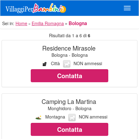
Navig
Bologna
Sei in:
Home
Emilia Romagna
Risultati da 1 a 6 di
6
Residence Mirasole
Bologna - Bologna
Città
NON ammessi
Contatta
Camping La Martina
Monghidoro - Bologna
Montagna
NON ammessi
Contatta