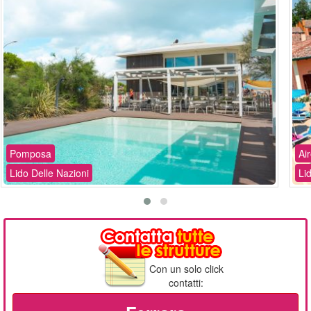
Pomposa
Ai
Lido Delle Nazioni
Li
Con un solo click
contatti: