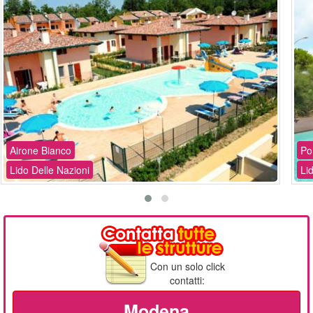
Airone Bianco
Po
Lido Delle Nazioni
Li
Con un solo click
contatti:
Modena