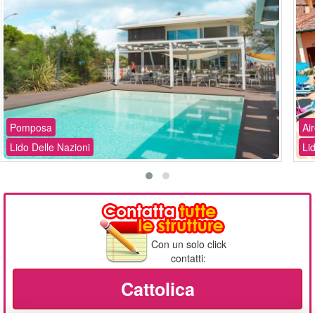
Pomposa
Ai
Lido Delle Nazioni
Li
Con un solo click
contatti:
Cattolica