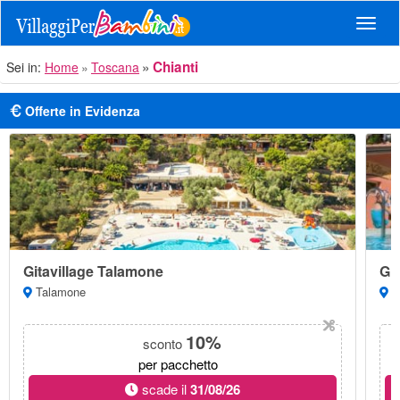
Navig
Chianti
Sei in:
Home
Toscana
Offerte in Evidenza
Gitavillage Talamone
Git
Talamone
Al
10%
sconto
per pacchetto
scade il
31/08/26