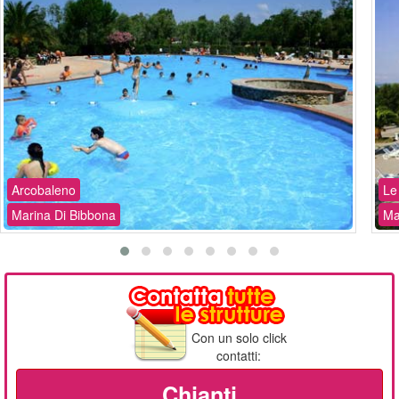
Arcobaleno
Le
Marina Di Bibbona
Ma
Con un solo click
contatti:
Chianti