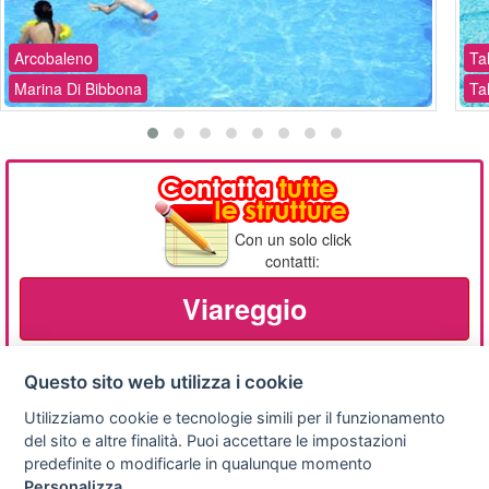
Arcobaleno
Ta
Marina Di Bibbona
Ta
Con un solo click
contatti:
Viareggio
Questo sito web utilizza i cookie
Utilizziamo cookie e tecnologie simili per il funzionamento
Privacy
Avviso
Scrivici
policy
legale
del sito e altre finalità. Puoi accettare le impostazioni
predefinite o modificarle in qualunque momento
Preferenze cookie
Personalizza
.