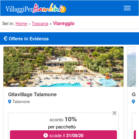
Navig
Viareggio
Sei in:
Home
Toscana
Offerte in Evidenza
Gitavillage Talamone
Git
Talamone
Ma
10%
sconto
per pacchetto
scade il
31/08/26