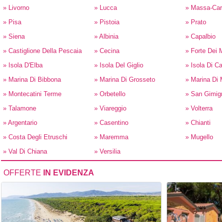
» Livorno
» Lucca
» Massa-Car
» Pisa
» Pistoia
» Prato
» Siena
» Albinia
» Capalbio
» Castiglione Della Pescaia
» Cecina
» Forte Dei 
» Isola D'Elba
» Isola Del Giglio
» Isola Di Ca
» Marina Di Bibbona
» Marina Di Grosseto
» Marina Di
» Montecatini Terme
» Orbetello
» San Gimig
» Talamone
» Viareggio
» Volterra
» Argentario
» Casentino
» Chianti
» Costa Degli Etruschi
» Maremma
» Mugello
» Val Di Chiana
» Versilia
OFFERTE
IN EVIDENZA