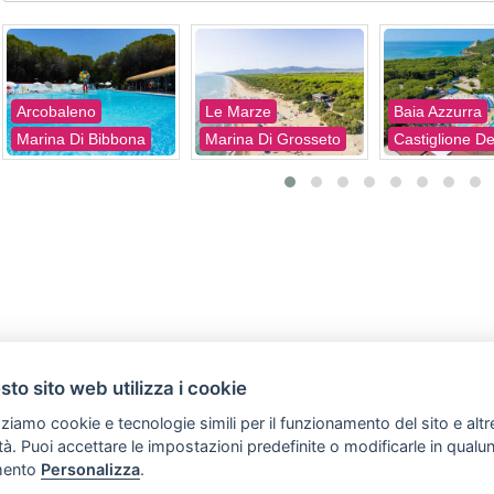
Arcobaleno
Le Marze
Baia Azzurra
Marina Di Bibbona
Marina Di Grosseto
to sito web utilizza i cookie
zziamo cookie e tecnologie simili per il funzionamento del sito e altr
lità. Puoi accettare le impostazioni predefinite o modificarle in qual
SVILUPPO TURISMO ITALIA S.r.L. unipersonale
ento
Personalizza
.
Copyright (C) Tutti i diritti sono riservati