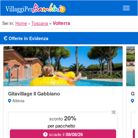
Navig
Volterra
Sei in:
Home
Toscana
Offerte in Evidenza
Gitavillage Il Gabbiano
Git
Albinia
Al
20%
sconto
per pacchetto
scade il
08/08/26