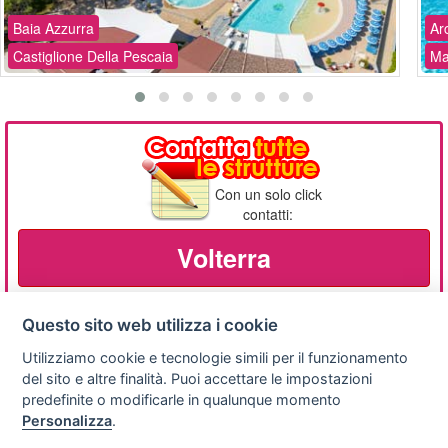
Baia Azzurra
Ar
Castiglione Della Pescaia
Ma
Con un solo click
contatti:
Volterra
Questo sito web utilizza i cookie
Utilizziamo cookie e tecnologie simili per il funzionamento
Privacy
Avviso
Scrivici
policy
legale
del sito e altre finalità. Puoi accettare le impostazioni
predefinite o modificarle in qualunque momento
Preferenze cookie
Personalizza
.