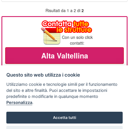
Risultati da 1 a 2 di
2
Con un solo click
contatti:
Alta Valtellina
Questo sito web utilizza i cookie
Utilizziamo cookie e tecnologie simili per il funzionamento
Privacy
Avviso
Scrivici
policy
legale
del sito e altre finalità. Puoi accettare le impostazioni
predefinite o modificarle in qualunque momento
Preferenze cookie
Personalizza
.
Accetta tutti
Copyright © 2008
SVILUPPO TURISMO ITALIA S.r.L. unipersonale