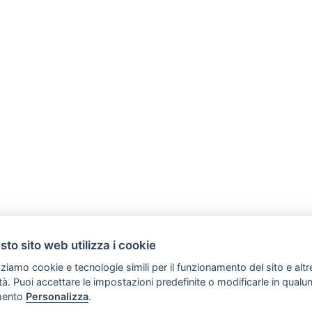
to sito web utilizza i cookie
zziamo cookie e tecnologie simili per il funzionamento del sito e altr
lità. Puoi accettare le impostazioni predefinite o modificarle in qual
SVILUPPO TURISMO ITALIA S.r.L. unipersonale
ento
Personalizza
.
Copyright (C) Tutti i diritti sono riservati