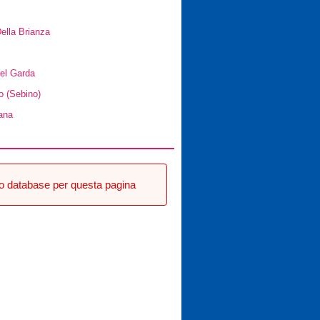
ella Brianza
el Garda
o (Sebino)
ana
tro database per questa pagina