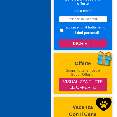
offerte
la tua email:
acconsento al trattamento
dei
dati personali
Offerte
Scopri tutte le nostre
Super Offerte!
VISUALIZZA TUTTE
LE OFFERTE
Vacanza
Con Il Cane