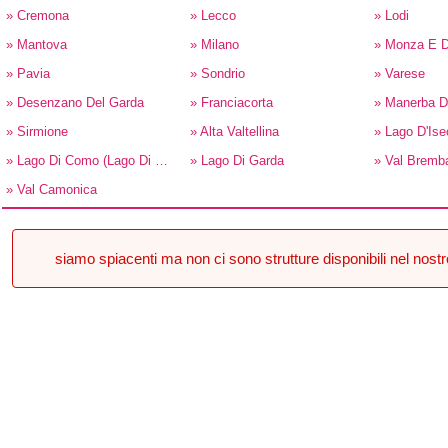
» Cremona
» Lecco
» Lodi
» Mantova
» Milano
» Monza E D
» Pavia
» Sondrio
» Varese
» Desenzano Del Garda
» Franciacorta
» Manerba D
» Sirmione
» Alta Valtellina
» Lago D'Ise
» Lago Di Como (Lago Di Lecco)
» Lago Di Garda
» Val Bremb
» Val Camonica
siamo spiacenti ma non ci sono strutture disponibili nel nos