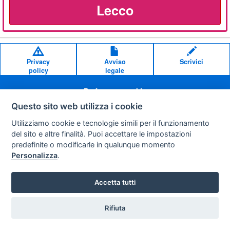
Lecco
Privacy
Avviso
Scrivici
policy
legale
Preferenze cookie
Questo sito web utilizza i cookie
Copyright © 2008
Utilizziamo cookie e tecnologie simili per il funzionamento
SVILUPPO TURISMO ITALIA S.r.L. unipersonale
del sito e altre finalità. Puoi accettare le impostazioni
P.IVA: 01665350433 - R.E.A. FM-195884 Via A. Costa, 2
predefinite o modificarle in qualunque momento
63822 Porto San Giorgio (FM)
Personalizza
.
Accetta tutti
Rifiuta
Vuoi ricevere le offerte?