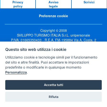
Privacy
Avviso
Scrivici
policy
legale
Preferenze cookie
Copyright © 2008
SVILUPPO TURISMO ITALIA S.r.L. unipersonale
P.IVA: 01665350433 - R.E.A. FM-195884 Via A. Costa, 2
63822 Porto San Giorgio (FM)
Questo sito web utilizza i cookie
Utilizziamo cookie e tecnologie simili per il funzionamento
del sito e altre finalità. Puoi accettare le impostazioni
predefinite o modificarle in qualunque momento
Personalizza
.
Accetta tutti
Rifiuta
Vuoi ricevere le offerte?